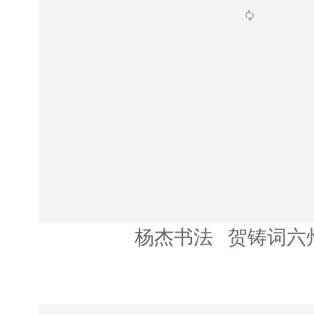
杨杰书法 贺铸词六