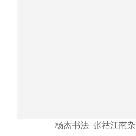
杨杰书法 张祜江南