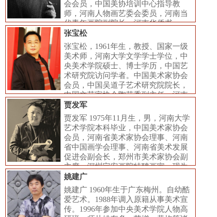
会会员，中国美协培训中心指导教
师，河南人物画艺委会委员，河南当
代青年画院副院长，河南华侨书
张宝松
张宝松，1961年生，教授、国家一级
美术师，河南大学文学学士学位，中
央美术学院硕士、博士学历，中国艺
术研究院访问学者。中国美术家协会
会员，中国吴道子艺术研究院院长，
中国文艺家协会陶艺委副主任。河南
省
贾发军
贾发军 1975年11月生，男，河南大学
艺术学院本科毕业，中国美术家协会
会员，河南省美术家协会理事、河南
省中国画学会理事、河南省美术发展
促进会副会长，郑州市美术家协会副
主席、深圳宝安画院特聘画家、现为
姚建广
姚建广 1960年生于广东梅州。自幼酷
爱艺术。1988年调入原籍从事美术宣
传。1996年参加中央美术学院人物高