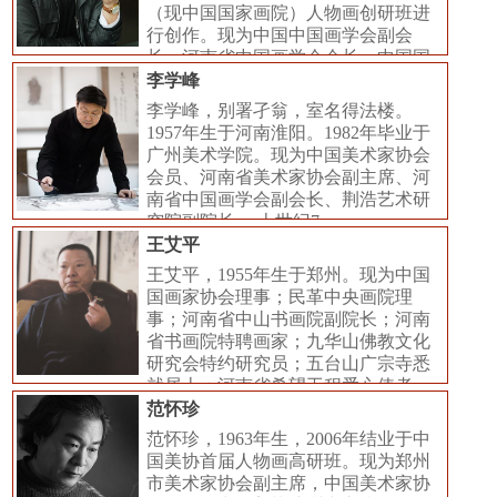
（现中国国家画院）人物画创研班进
行创作。现为中国中国画学会副会
长、河南省中国画学会会长、中国国
家
李学峰
李学峰，别署孑翁，室名得法楼。
1957年生于河南淮阳。1982年毕业于
广州美术学院。现为中国美术家协会
会员、河南省美术家协会副主席、河
南省中国画学会副会长、荆浩艺术研
究院副院长。 上世纪7
王艾平
王艾平，1955年生于郑州。现为中国
国画家协会理事；民革中央画院理
事；河南省中山书画院副院长；河南
省书画院特聘画家；九华山佛教文化
研究会特约研究员；五台山广宗寺悉
就居士；河南省希望工程爱心使者。
范怀珍
范怀珍，1963年生，2006年结业于中
国美协首届人物画高研班。现为郑州
市美术家协会副主席，中国美术家协