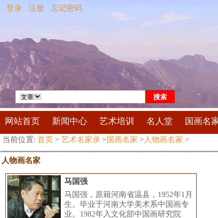
登录
注册
忘记密码
网站首页
新闻中心
艺术培训
名人堂
国画名
当前位置:
首页
>
艺术名家录
>
国画名家
>
人物画名家
>
人物画名家
马国强
马国强，原籍河南省温县，1952年1月
生。毕业于河南大学美术系中国画专
业。1982年入文化部中国画研究院