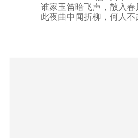
谁家玉笛暗飞声，散入春
此夜曲中闻折柳，何人不