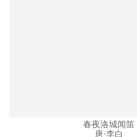
春夜洛城闻笛
唐·李白