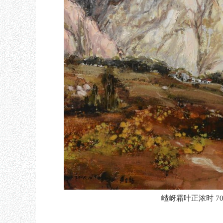
嵖岈霜叶正浓时 70x