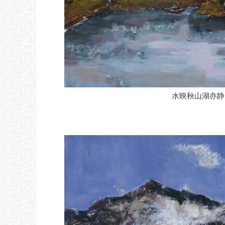
水映秋山湖亦静 7