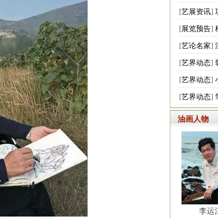
[
]
艺展资讯
[
]
展览预告
[
]
艺论名家
[
]
艺界动态
[
]
艺界动态
[
]
艺界动态
油画人物
李运