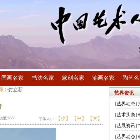
国画名家
书法名家
篆刻名家
油画名家
陶艺名
家
>龚立新
艺界资讯
[
]
艺界动态
新
[
]
艺术头条
【小】
【中】
【大】
次数:8868
字体大小:
[
]
艺展资讯
[
]
艺界动态