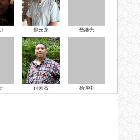
朝
魏云龙
聂继光
新
付素杰
杨连中