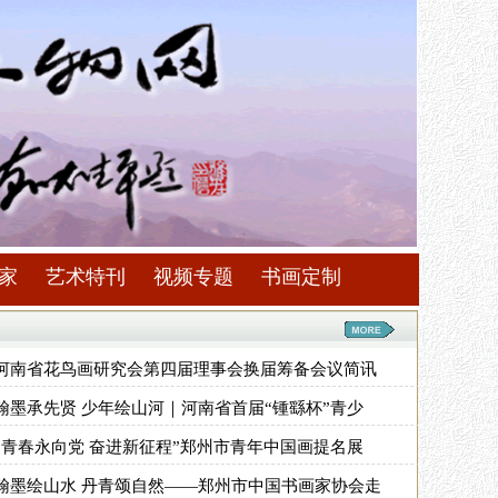
家
艺术特刊
视频专题
书画定制
河南省花鸟画研究会第四届理事会换届筹备会议简讯
翰墨承先贤 少年绘山河｜河南省首届“锺繇杯”青少
“青春永向党 奋进新征程”郑州市青年中国画提名展
翰墨绘山水 丹青颂自然——郑州市中国书画家协会走