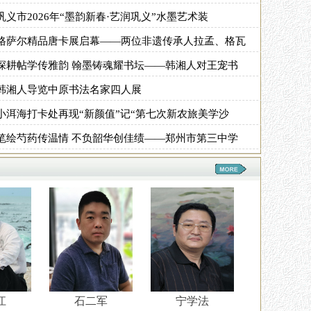
巩义市2026年“墨韵新春·艺润巩义”水墨艺术装
格萨尔精品唐卡展启幕——两位非遗传承人拉孟、格瓦
深耕帖学传雅韵 翰墨铸魂耀书坛——韩湘人对王宠书
韩湘人导览中原书法名家四人展
小洱海打卡处再现“新颜值”记“第七次新农旅美学沙
笔绘芍药传温情 不负韶华创佳绩——郑州市第三中学
江
石二军
宁学法