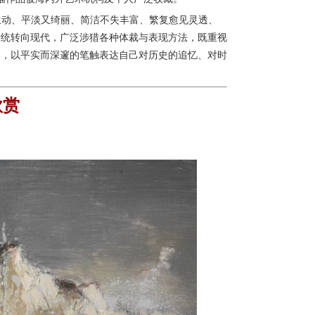
生动、平淡又绮丽、简洁不失丰富、繁复愈见灵透、
传统转向现代，广泛涉猎各种体裁与表现方法，既重视
界，以平实而深邃的笔触表达自己对历史的追忆、对时
欣
赏