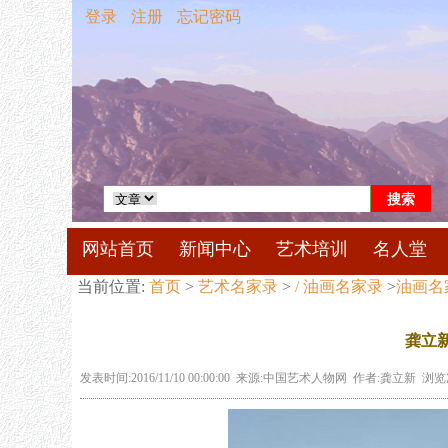
登录
注册
忘记密码
网站首页
新闻中心
艺术培训
名人堂
当前位置:
首页
>
艺术名家录
>
/ 油画名家录
>
油画名
龚立
发表时间:2016/11/10 00:00:00 来源:中国艺术人物网 作者:龚立新 浏览