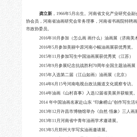
龚立新
，
1966
年
5
月出生。河南省文化产业研究会副
协会员，河南省油画研究会常务理事，河南省书画院特聘
市政协委员。
2016年
10
月参加（怎么画 画什么）油画展（济南美
2016年
5
月参加美丽中原河南小幅油画展获优秀奖。
2015年
11
月参加写生中国油画展获优秀奖（江苏）
2015年
9
月参展纪念抗战胜利
70
周年全国主题油画展
2015年入选第二届（江山如画）油画展（北京）
2014年
6
月
15
号河南电视台政法频道文化观察专访。
2014年油画《山村喜事》入选
12
届省美展并获银奖
2014 年中国油画名家赴山东 “印象崂山”创作写生活
2013年
12
月许昌市博物馆举办《自然·悟象》三人画
2013年
11
月河南省中青年油画学术邀请展。
2013年
5
月郑州大学写实油画邀请展。