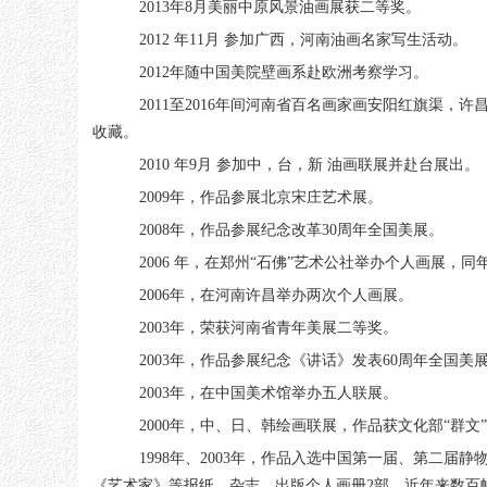
2013年
8
月美丽中原风景油画展获二等奖。
2012 年
11
月 参加广西，河南油画名家写生活动。
2012年随中国美院壁画系赴欧洲考察学习。
2011至
2016
年间河南省百名画家画安阳红旗渠，许
收藏。
2010 年
9
月 参加中，台，新 油画联展并赴台展出。
2009年，作品参展北京宋庄艺术展。
2008年，作品参展纪念改革
30
周年全国美展。
2006 年，在郑州“石佛”艺术公社举办个人画展，
2006年，在河南许昌举办两次个人画展。
2003年，荣获河南省青年美展二等奖。
2003年，作品参展纪念《讲话》发表
60
周年全国美
2003年，在中国美术馆举办五人联展。
2000年，中、日、韩绘画联展，作品获文化部“群文
1998年、
2003
年，作品入选中国第一届、第二届静
《艺术家》等报纸、杂志。出版个人画册
2
部。近年来数百