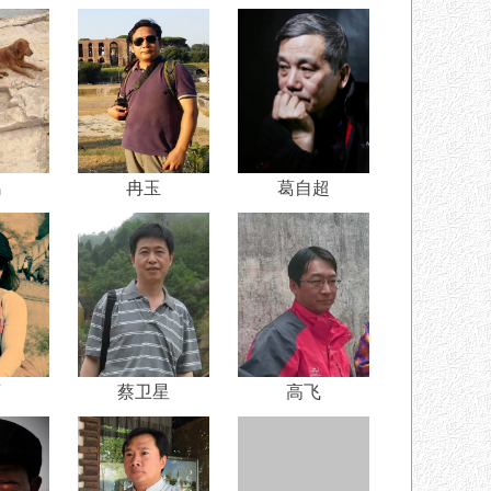
鸽
冉玉
葛自超
丽
蔡卫星
高飞