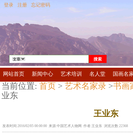
登录
注册
忘记密码
网站首页
新闻中心
艺术培训
名人堂
国画名
当前位置:
首页
>
艺术名家录
>
书画
业东
王业东
发表时间:2016/02/05 00:00:00 来源:中国艺术人物网 作者:王业东 浏览次数:22368