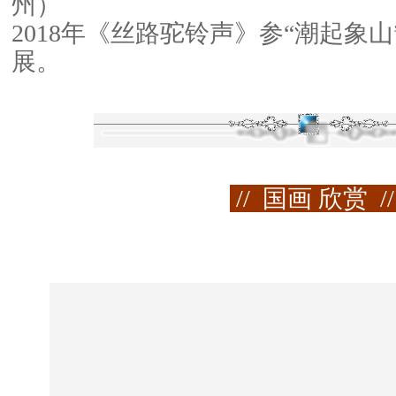
州）
2018年《丝路驼铃声》参“潮起象
展。
// 国画 欣赏 /
—— 前言