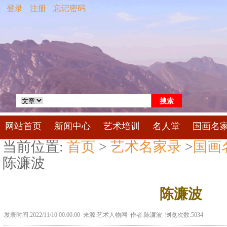
登录
注册
忘记密码
网站首页
新闻中心
艺术培训
名人堂
国画名
当前位置:
首页
>
艺术名家录
>
国画
陈濂波
陈濂波
发表时间:2022/11/10 00:00:00 来源:艺术人物网 作者:陈濂波 浏览次数:5034