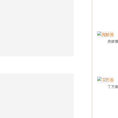
房娇
丁万