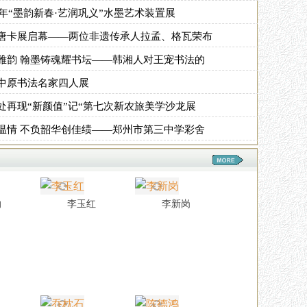
6年“墨韵新春·艺润巩义”水墨艺术装置展
唐卡展启幕——两位非遗传承人拉孟、格瓦荣布
雅韵 翰墨铸魂耀书坛——韩湘人对王宠书法的
中原书法名家四人展
处再现“新颜值”记“第七次新农旅美学沙龙展
温情 不负韶华创佳绩——郑州市第三中学彩舍
纳
李玉红
李新岗