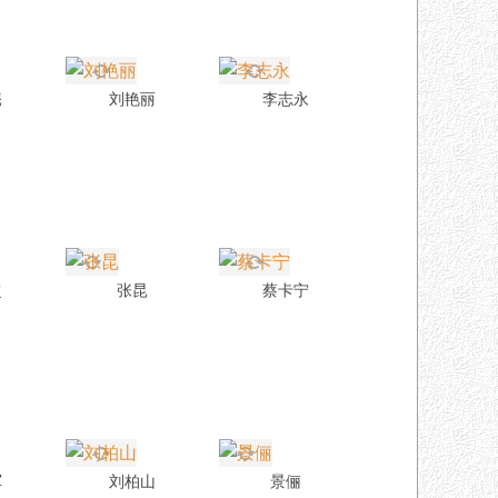
庵
刘艳丽
李志永
超
张昆
蔡卡宁
军
刘柏山
景俪