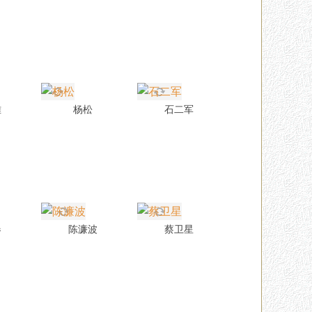
雅
杨松
石二军
春
陈濂波
蔡卫星