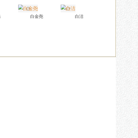
选
白金尧
白洁