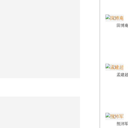
田博
孟建
熊沛