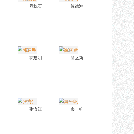
贤
乔枕石
陈德鸿
琴
郭建明
徐立新
羽
张海江
秦一帆