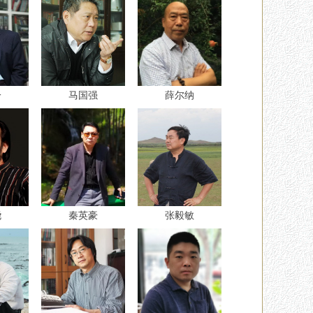
一
马国强
薛尔纳
尧
秦英豪
张毅敏