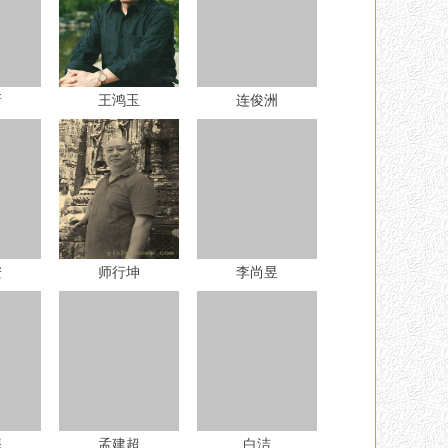
新
王鸿玉
连俊洲
安
师行坤
李尚昱
庵
孟建超
白洁