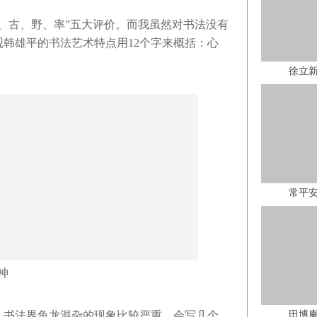
、古、野、率”五大评价。而我虽然对书法没有
观韩雄平的书法艺术特点用
12
个字来概括：心
徐立
常平
神
书法界鱼龙混杂的现象比较严重，会写几个
田博