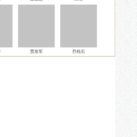
荣
贾发军
乔枕石