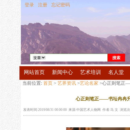
登录
注册
忘记密码
网站首页
新闻中心
艺术培训
名人堂
当前位置:
首页
>
艺界资讯
>
艺论名家
>心正则笔正
心正则笔正——书坛冉冉
发表时间:2019/08/31 00:00:00 来源:中国艺术人物网 作者:马 文 浏览次