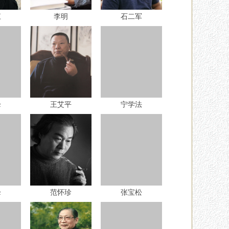
江
李明
石二军
峰
王艾平
宁学法
峰
范怀珍
张宝松