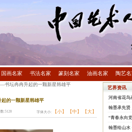
国画名家
书法名家
篆刻名家
油画名家
陶艺名
——书坛冉冉升起的一颗新星韩雄平
艺界资讯
河南省花鸟
升起的一颗新星韩雄平
翰墨承先贤
【小】
【中】
【大】
数:5128
字体大小:
“青春永向
翰墨绘山水