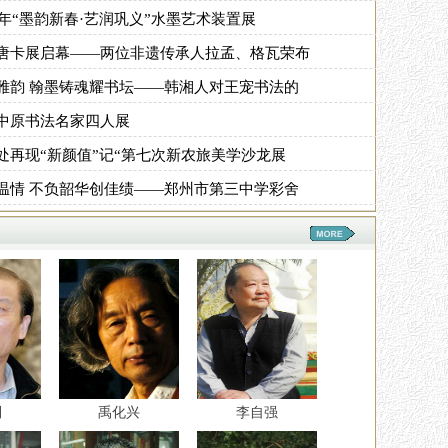
6年“墨韵新春·艺润巩义”水墨艺术装置展
唐卡展启幕——两位非遗传承人拉孟、格瓦荣布
雅韵 翰墨铸魂耀书坛——韩湘人对王宠书法的
中原书法名家四人展
处再现“新颜值”记“第七次新农旅美学沙龙展
温情 不负韶华创佳绩——郑州市第三中学彩舍
利
禹化兴
李自强