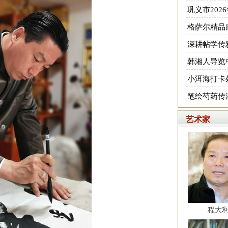
巩义市202
格萨尔精品
深耕帖学传
韩湘人导览
小洱海打卡
笔绘芍药传
艺术家
程大