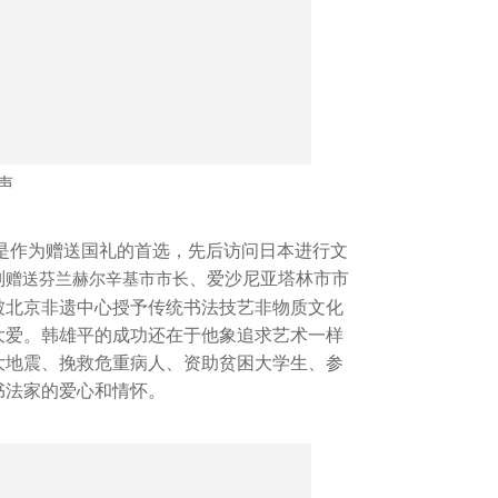
声
作为赠送国礼的首选，先后访问日本进行文
别
、爱沙尼亚塔林市市
赠送芬兰赫尔辛基市市长
被北京非遗中心授予传统书法技艺非物质文化
大爱。韩雄平的成功还在于他象追求艺术一样
大地震、挽救危重病人、资助贫困大学生、参
书法家的爱心和情怀。